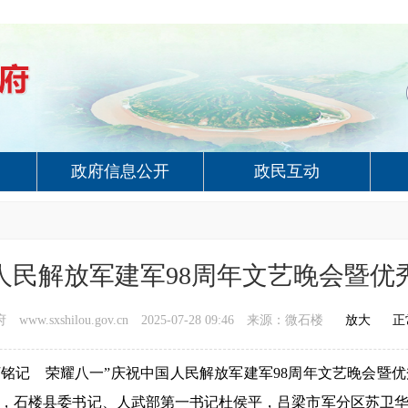
政府信息公开
政民互动
人民解放军建军98周年文艺晚会暨优
ww.sxshilou.gov.cn
2025-07-28 09:46
来源：微石楼
放大
正
河铭记 荣耀八一”庆祝中国人民解放军建军
98
周年文艺晚会暨优
，石楼县委书记、人武部第一书记杜侯平，吕梁市军分区苏卫