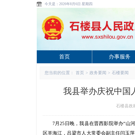
今天是：
2026年8月6日 星期四
首页
办事服务
您当前的位置：
首页
>
政务要闻
>
石楼要闻
我县举办庆祝中国
石楼县政府 w
7
月
25
日晚，我县在晋西影院举办“山
区羊海江，吕梁市人大常委会副主任闫玉萍