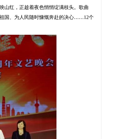
映山红，正趁着夜色悄悄绽满枝头。歌曲
祖国、为人民随时慷慨奔赴的决心
……
12
个