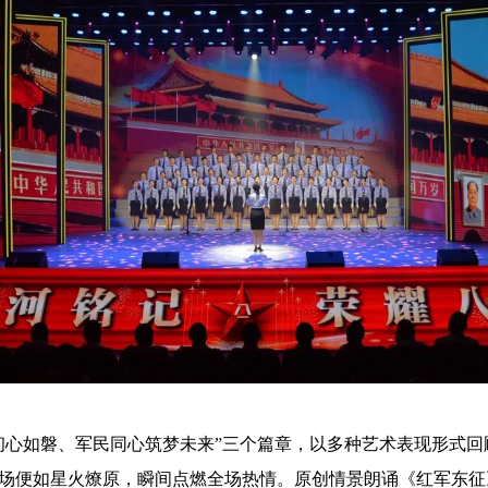
初心如磐、军民同心筑梦未来”三个篇章，以多种艺术表现形式
场便如星火燎原，瞬间点燃全场热情。原创情景朗诵《红军东征