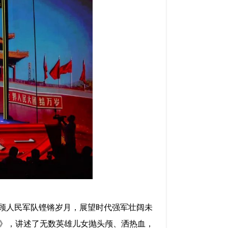
回顾人民军队铿锵岁月，展望时代强军壮阔未
》，讲述了无数英雄儿女抛头颅、洒热血，