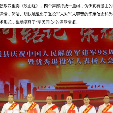
弦乐四重奏《映山红》
，
四个声部拧成一股绳，仿佛真有漫山的
深情，简洁、明快地道出了退役军人对军人职责的坚定信念和为
术形式，生动演绎了“军民同心”的深厚情谊。