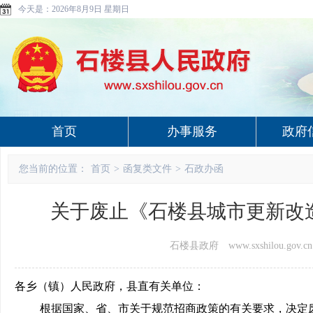
今天是：
2026年8月9日 星期日
首页
办事服务
政府
您当前的位置：
首页
>
函复类文件
>
石政办函
关于废止《石楼县城市更新改造
石楼县政府 www.sxshilou.gov.cn
各乡
（镇）人民政府，县直
有关
单位：
根据国家
、
省
、
市关于规范招商政策的有关要求，
决定