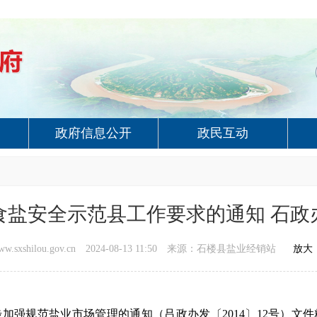
政府信息公开
政民互动
盐安全示范县工作要求的通知 石政办函
xshilou.gov.cn
2024-08-13 11:50
来源：石楼县盐业经销站
放大
步加强规范盐业市场管理的通知
（
吕政办发
〔
201
4〕
12号
）
文件