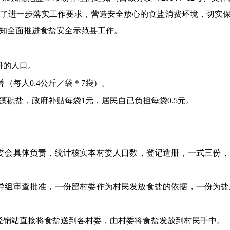
了进一步落实工作要求，营造安全放心的食盐消费环境，切实
知全面推进食盐安全示范县工
作。
册的人口。
算（每人0.4公斤／袋＊7袋）。
海藻碘盐，政府补贴每袋1元，居民自已负担每袋0.5元。
委会具体负责，统计核实本村委人口数，登记造册，一式三份，以
导组审查批准，一份留村委作为村民发放食盐的依据，一份为
经销站直接将食盐送到各村委，由村委将食盐发放到村民手中。