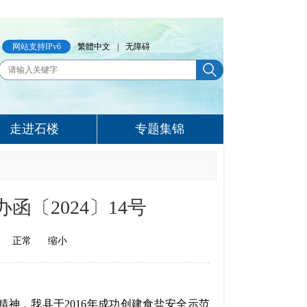
网站支持IPv6
繁體中文
|
无障碍
走进石楼
专题集锦
〔2024〕14号
正常
缩小
精神，我县于
2016年成功创建食盐安全示范