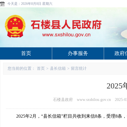
今天是：
2026年8月8日 星期六
首页
办事服务
政府
您当前的位置：
首页
>
县长信箱
>
留言统计
202
石楼县政府 www.sxshilou.gov.cn
2025-0
2025年2
月，
“县长信箱”栏目共收到
来信
8
条，受理8
条
，