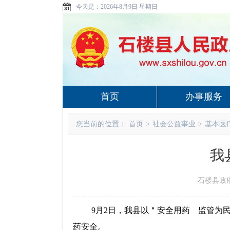
今天是：
2026年8月9日 星期日
首页
办事服务
您当前的位置：
首页
>
社会公益事业
>
基本医
我
石楼县政府 w
9
月
2
日
，我县以
＂
安全用药 监管为
药安全。