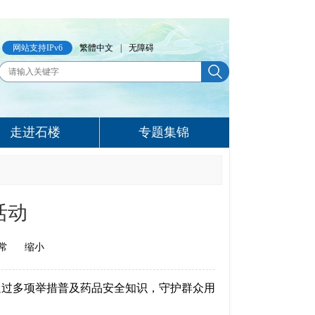
网站支持IPv6
繁體中文
|
无障碍
走进石楼
专题集锦
活动
常
缩小
通过多项举措普及药品安全知识，守护群众用