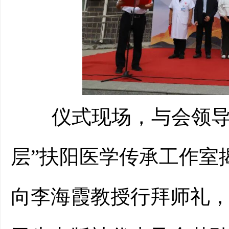
仪式
现场
，
与会
领
层”扶阳医学传承工作室
向
李海霞教授
行拜师礼