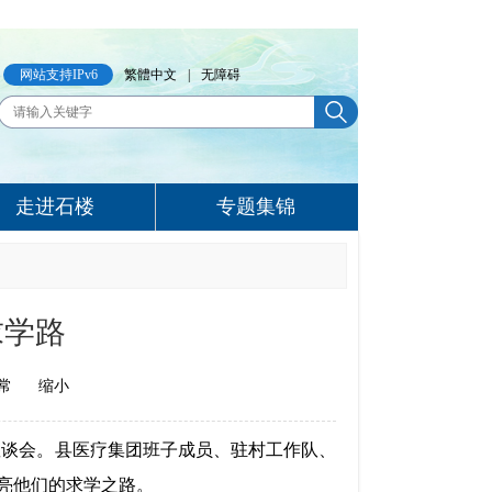
网站支持IPv6
繁體中文
|
无障碍
走进石楼
专题集锦
求学路
常
缩小
生座谈会。县医疗集团班子成员、驻村工作队、
亮他们的求学之路。