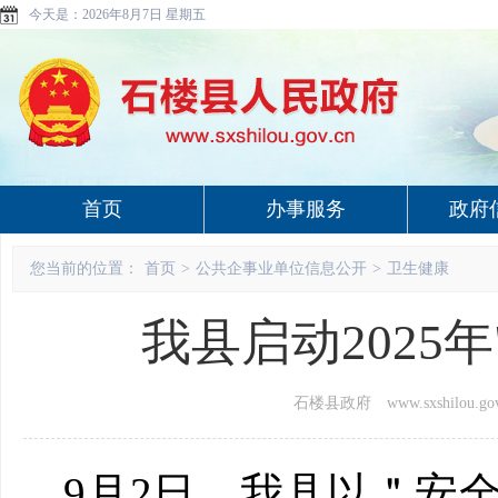
今天是：
2026年8月7日 星期五
首页
办事服务
政府
您当前的位置：
首页
>
公共企事业单位信息公开
>
卫生健康
我县启动2025
石楼县政府 www.sxshilou.gov
9
月
2
日
，我县以
＂
安